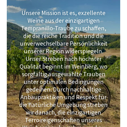
Unsere Mission ist es, exzellente
Weine aus der einzigartigen
Tempranillo-Traube zu schaffen,
die die reiche Tradition und die
unverwechselbare Persönlichkeit
unserer Region widerspiegeln.
Unser Streben nach höchster
Qualität beginnt im Weinberg, wo
sorgfältig ausgewählte Trauben
unter optimalen Bedingungen
gedeihen. Durch nachhaltige
Anbaupraktiken und Respekt für
die natürliche Umgebung streben
wir danach, die einzigartigen
Terroireigenschaften unseres