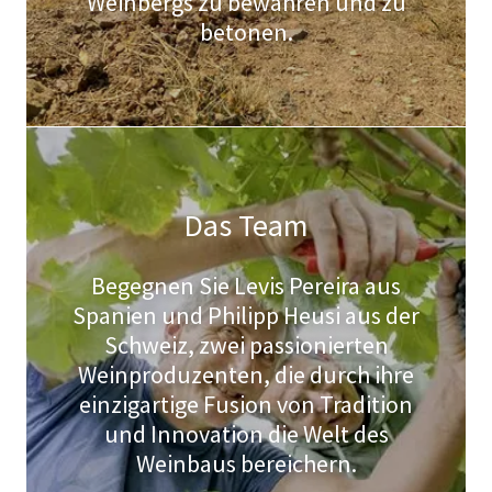
Weinbergs zu bewahren und zu
betonen.
Das Team
Begegnen Sie Levis Pereira aus
Spanien und Philipp Heusi aus der
Schweiz, zwei passionierten
Weinproduzenten, die durch ihre
einzigartige Fusion von Tradition
und Innovation die Welt des
Weinbaus bereichern.